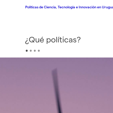
Políticas CTI
Mapa institucional
Equipo
Instituciones patrocina
Políticas de Ciencia, Tecnología e Innovación en Urugu
¿Por qué estas políticas