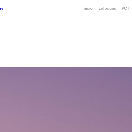
doras
ay
Inicio
Enfoques
PCTI
?